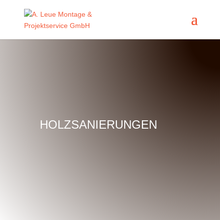
HOLZ­­SA­NIE­RUN­GEN