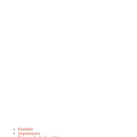
Öffnungszeiten
Montag - Donnerstag: 8.00 - 17.00 Uhr
Freitag: 8.00 - 14.00 Uhr
Email
aleue@aleue.de
Kontakt
Impressum